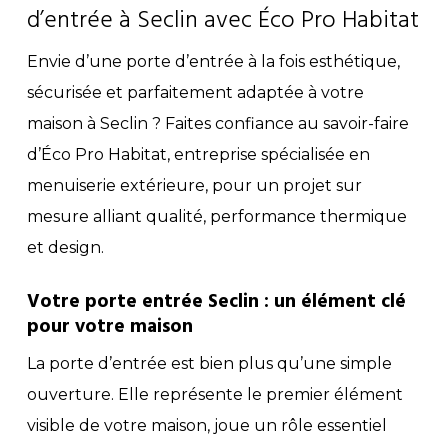
plu
d’entrée à Seclin avec Éco Pro Habitat
vari
Envie d’une porte d’entrée à la fois esthétique,
Les
sécurisée et parfaitement adaptée à votre
opt
maison à Seclin ? Faites confiance au savoir-faire
peu
d’Éco Pro Habitat, entreprise spécialisée en
êtr
menuiserie extérieure, pour un projet sur
choi
mesure alliant qualité, performance thermique
sur
et design.
la
pag
Votre porte entrée Seclin : un élément clé
du
pour votre maison
pro
La porte d’entrée est bien plus qu’une simple
ouverture. Elle représente le premier élément
visible de votre maison, joue un rôle essentiel