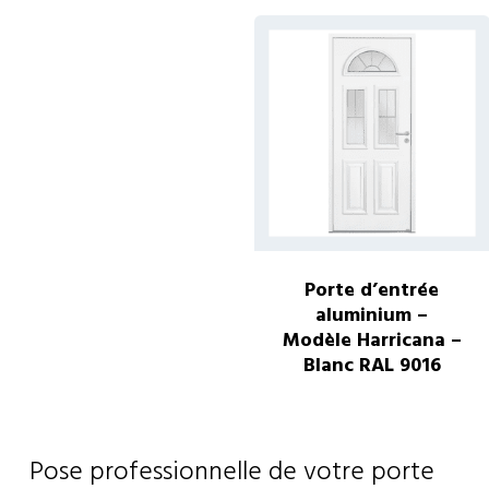
produit
a
plus
vari
Les
opti
peu
être
choi
Porte d’entrée
sur
aluminium –
la
Modèle Harricana –
Blanc RAL 9016
pag
Ce
du
pro
pro
a
Pose professionnelle de votre porte