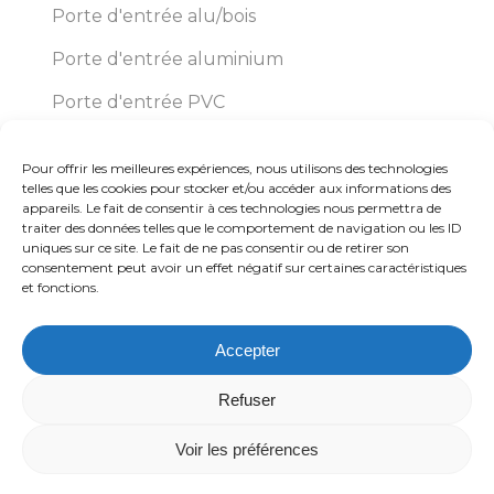
Porte d'entrée alu/bois
Porte d'entrée aluminium
Porte d'entrée PVC
Pour offrir les meilleures expériences, nous utilisons des technologies
Éco Pro Habitat
telles que les cookies pour stocker et/ou accéder aux informations des
appareils. Le fait de consentir à ces technologies nous permettra de
traiter des données telles que le comportement de navigation ou les ID
uniques sur ce site. Le fait de ne pas consentir ou de retirer son
150 VC ZI Trajean Chemin Delmer ZI TRAJAN
consentement peut avoir un effet négatif sur certaines caractéristiques
et fonctions.
59570 Bavay
Accepter
+33 3 27 67 54 59
Refuser
Voir les préférences