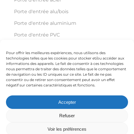
Porte d'entrée alu/bois
Porte d'entrée aluminium
Porte d'entrée PVC
Pour offrir les meilleures expériences, nous utilisons des
Éco Pro Habitat
technologies telles que les cookies pour stocker et/ou accéder aux
informations des appareils. Le fait de consentir à ces technologies
nous permettra de traiter des données telles que le comportement
de navigation ou les ID uniques sur ce site. Le fait de ne pas
150 VC ZI Trajean Chemin Delmer ZI TRAJAN
consentir ou de retirer son consentement peut avoir un effet
négatif sur certaines caractéristiques et fonctions.
59570 Bavay
Accepter
+33 3 27 67 54 59
Refuser
Voir les préférences