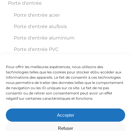
Porte d'entrée
Porte d'entrée acier
Porte d'entrée alu/bois
Porte d'entrée aluminium
Porte d'entrée PVC
Pour offrir les meilleures expériences, nous utilisons des
Éco Pro Habitat
technologies telles que les cookies pour stocker et/ou accéder aux
informations des appareils. Le fait de consentir à ces technologies
nous permettra de traiter des données telles que le comportement
de navigation ou les ID uniques sur ce site. Le fait de ne pas
150 VC ZI Trajean Chemin Delmer ZI TRAJAN
consentir ou de retirer son consentement peut avoir un effet
négatif sur certaines caractéristiques et fonctions.
59570 Bavay
Accepter
+33 3 27 67 54 59
Refuser