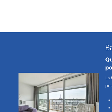
B
Qu
po
La 
po