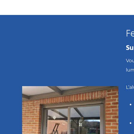
F
Su
Vou
lum
L’a