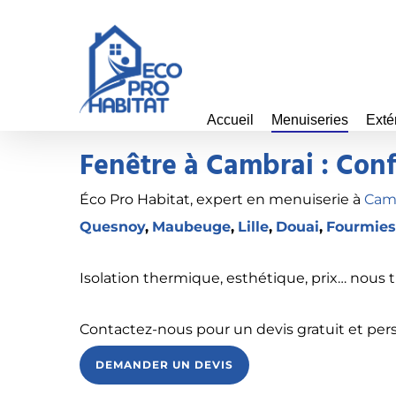
Skip
to
main
content
Accueil
Menuiseries
Exté
Fenêtre à Cambrai : Confi
Éco Pro Habitat, expert en menuiserie à
Cam
Quesnoy
,
Maubeuge
,
Lille
,
Douai
,
Fourmie
Isolation thermique, esthétique, prix… nous t
Contactez-nous pour un devis gratuit et pers
DEMANDER UN DEVIS