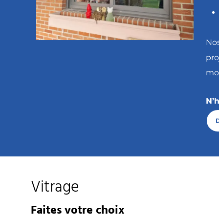
Nos
pro
mod
N’h
Vitrage
Faites votre choix