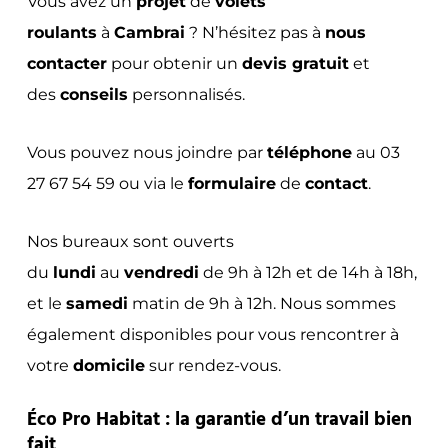
Vous avez un
projet
de
volets
roulants
à
Cambrai
? N’hésitez pas à
nous
contacter
pour obtenir un
devis gratuit
et
des
conseils
personnalisés.
Vous pouvez nous joindre par
téléphone
au 03
27 67 54 59 ou via le
formulaire
de
contact
.
Nos bureaux sont ouverts
du
lundi
au
vendredi
de 9h à 12h et de 14h à 18h,
et le
samedi
matin de 9h à 12h. Nous sommes
également disponibles pour vous rencontrer à
votre
domicile
sur rendez-vous.
Éco Pro Habitat : la garantie d’un travail bien
fait