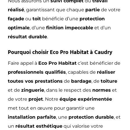
Nous assurons un
suivi complet
du
travail
réalisé
, garantissant que chaque
partie
de votre
façade
ou
toit
bénéficie d’une
protection
optimale
, d’une
finition impeccable
et d’un
résultat durable
.
Pourquoi choisir Eco Pro Habitat à Caudry
Faire appel à
Eco Pro Habitat
c’est bénéficier de
professionnels qualifiés
, capables de
réaliser
toutes vos prestations
de
bardage
, de
toiture
et de
zinguerie
, dans le respect des
normes
et
de votre
projet
. Notre
équipe expérimentée
met tout en œuvre pour garantir une
installation parfaite
, une
protection durable
, et
un
résultat esthétique
qui valorise votre