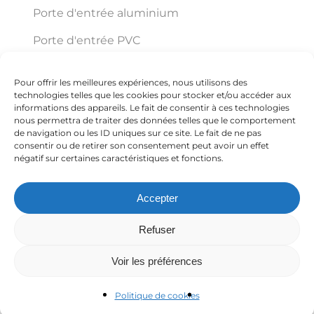
Porte d'entrée aluminium
Porte d'entrée PVC
Pour offrir les meilleures expériences, nous utilisons des
Éco Pro Habitat
technologies telles que les cookies pour stocker et/ou accéder aux
informations des appareils. Le fait de consentir à ces technologies
nous permettra de traiter des données telles que le comportement
de navigation ou les ID uniques sur ce site. Le fait de ne pas
150 VC ZI Trajean Chemin Delmer ZI TRAJAN
consentir ou de retirer son consentement peut avoir un effet
négatif sur certaines caractéristiques et fonctions.
59570 Bavay
Accepter
+33 3 27 67 54 59
Refuser
Voir les préférences
Politique de cookies