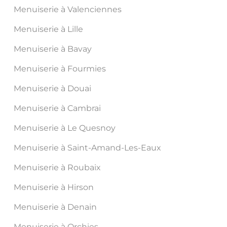
être
Menuiserie à Valenciennes
être
choisies
Menuiserie à Lille
choisi
sur
sur
Menuiserie à Bavay
la
la
page
Menuiserie à Fourmies
page
du
Menuiserie à Douai
du
produit
produ
Menuiserie à Cambrai
Menuiserie à Le Quesnoy
Menuiserie à Saint-Amand-Les-Eaux
Menuiserie à Roubaix
Menuiserie à Hirson
Menuiserie à Denain
Menuiserie à Orchies