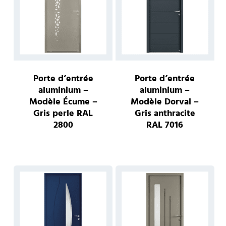
Porte d’entrée
Porte d’entrée
aluminium –
aluminium –
Modèle Écume –
Modèle Dorval –
Gris perle RAL
Gris anthracite
2800
RAL 7016
Ce
Ce
produit
produ
a
a
plusieurs
plusie
variations.
variat
Les
Les