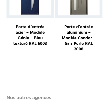
options
optio
peuvent
peuv
être
être
choisies
choisi
Porte d’entrée
Porte d’entrée
acier – Modèle
aluminium –
sur
sur
Génie – Bleu
Modèle Condor –
la
la
texturé RAL 5003
Gris Perle RAL
page
page
2008
Ce
du
du
Ce
produit
produit
produ
produ
a
a
plusieurs
plusie
variations.
variat
Les
Les
options
Nos autres agences
optio
peuvent
peuv