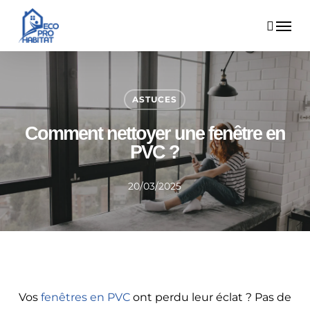
Skip
Menu
to
main
content
ASTUCES
Comment nettoyer une fenêtre en
PVC ?
20/03/2025
Vos
fenêtres en PVC
ont perdu leur éclat ? Pas de