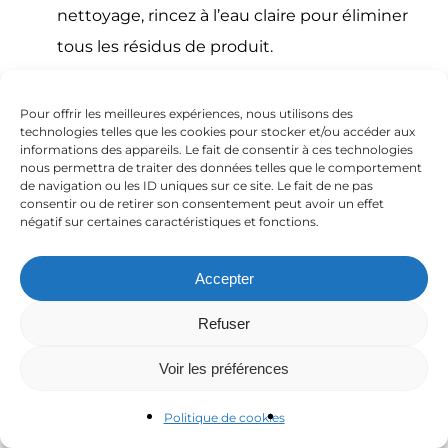
nettoyage, rincez à l’eau claire pour éliminer
tous les résidus de produit.
Séchez avec un chiffon microfibre :
Pour
éviter les traces et les gouttes d’eau.
Pour offrir les meilleures expériences, nous utilisons des
technologies telles que les cookies pour stocker et/ou accéder aux
Régulez la dureté de l’eau :
Si vous avez
informations des appareils. Le fait de consentir à ces technologies
nous permettra de traiter des données telles que le comportement
une eau très calcaire, installez un adoucisseur
de navigation ou les ID uniques sur ce site. Le fait de ne pas
d’eau pour limiter l’apparition de nouvelles
consentir ou de retirer son consentement peut avoir un effet
négatif sur certaines caractéristiques et fonctions.
traces.
Accepter
Pour un résultat optimal, il est recommandé de
Refuser
nettoyer régulièrement vos fenêtres PVC.
Voir les préférences
En suivant ces conseils, vous retrouverez l’éclat
de vos fenêtres en un rien de temps !
Politique de cookies
Quels produits utiliser pour nettoyer