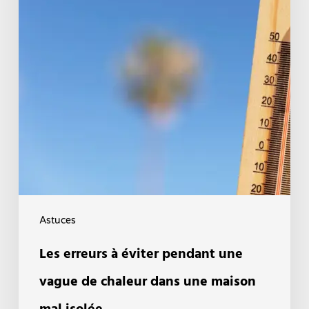
pendant
une
vague
de
chaleur
dans
une
maison
mal
isolée
Astuces
Les erreurs à éviter pendant une
vague de chaleur dans une maison