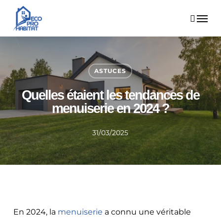
Skip
Menu
to
main
content
ASTUCES
Quelles étaient les tendances de
menuiserie en 2024 ?
31/03/2025
En 2024, la
menuiserie
a connu une véritable