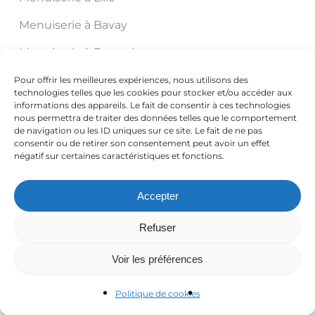
Menuiserie à Bavay
Menuiserie à Fourmies
Menuiserie à Douai
Pour offrir les meilleures expériences, nous utilisons des
technologies telles que les cookies pour stocker et/ou accéder aux
informations des appareils. Le fait de consentir à ces technologies
Menuiserie à Cambrai
nous permettra de traiter des données telles que le comportement
de navigation ou les ID uniques sur ce site. Le fait de ne pas
Menuiserie à Le Quesnoy
consentir ou de retirer son consentement peut avoir un effet
négatif sur certaines caractéristiques et fonctions.
Menuiserie à Saint-Amand-Les-Eaux
Menuiserie à Roubaix
Accepter
Menuiserie à Hirson
Refuser
Menuiserie à Denain
Voir les préférences
Menuiserie à Orchies
Politique de cookies
Menuiserie à Tourcoing