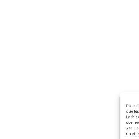
Pour of
que le
Le fait
donnée
site. L
un effe