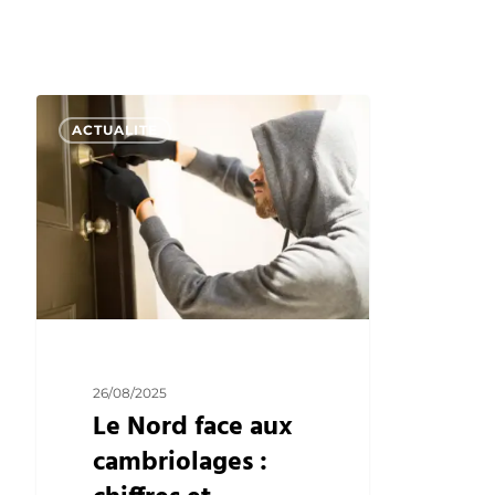
Le
ACTUALITE
Nord
face
aux
cambriolages
:
chiffres
et
analyses
26/08/2025
Le Nord face aux
cambriolages :