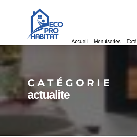
Skip
to
main
content
Accueil
Menuiseries
Exté
CATÉGORIE
actualite