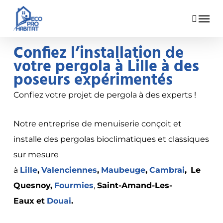
Skip
Menu
to
main
Confiez l’installation de
content
votre pergola à Lille à des
poseurs expérimentés
Confiez votre projet de pergola à des experts !
Notre entreprise de menuiserie conçoit et
installe des pergolas bioclimatiques et classiques
sur mesure
à
Lille
,
Valenciennes
,
Maubeuge
,
Cambrai
,
Le
Quesnoy
,
Fourmies
,
Saint-Amand-Les-
Eaux
et
Douai
.