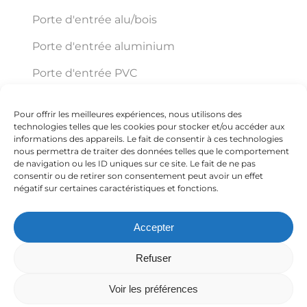
Porte d'entrée alu/bois
Porte d'entrée aluminium
Porte d'entrée PVC
Pour offrir les meilleures expériences, nous utilisons des
Éco Pro Habitat
technologies telles que les cookies pour stocker et/ou accéder aux
informations des appareils. Le fait de consentir à ces technologies
nous permettra de traiter des données telles que le comportement
de navigation ou les ID uniques sur ce site. Le fait de ne pas
150 VC ZI Trajean Chemin Delmer ZI TRAJAN
consentir ou de retirer son consentement peut avoir un effet
négatif sur certaines caractéristiques et fonctions.
59570 Bavay
Accepter
+33 3 27 67 54 59
Refuser
Voir les préférences