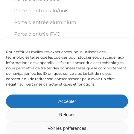
Porte d'entrée alu/bois
Porte d'entrée aluminium
Porte d'entrée PVC
Pour offrir les meilleures expériences, nous utilisons des
Éco Pro Habitat
technologies telles que les cookies pour stocker et/ou accéder aux
informations des appareils. Le fait de consentir à ces technologies
nous permettra de traiter des données telles que le comportement
de navigation ou les ID uniques sur ce site. Le fait de ne pas
150 VC ZI Trajean Chemin Delmer ZI TRAJAN
consentir ou de retirer son consentement peut avoir un effet
négatif sur certaines caractéristiques et fonctions.
59570 Bavay
Accepter
+33 3 27 67 54 59
Refuser
Voir les préférences