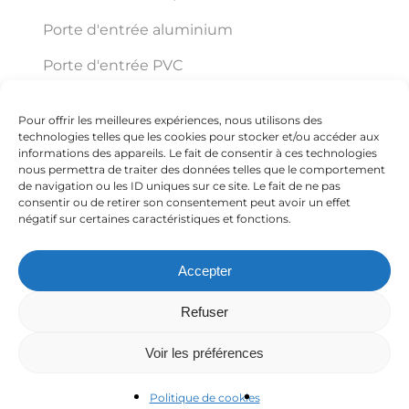
Porte d'entrée aluminium
Porte d'entrée PVC
Pour offrir les meilleures expériences, nous utilisons des
Éco Pro Habitat
technologies telles que les cookies pour stocker et/ou accéder aux
informations des appareils. Le fait de consentir à ces technologies
nous permettra de traiter des données telles que le comportement
de navigation ou les ID uniques sur ce site. Le fait de ne pas
150 VC ZI Trajean Chemin Delmer ZI TRAJAN
consentir ou de retirer son consentement peut avoir un effet
négatif sur certaines caractéristiques et fonctions.
59570 Bavay
Accepter
+33 3 27 67 54 59
Refuser
Voir les préférences
Politique de cookies